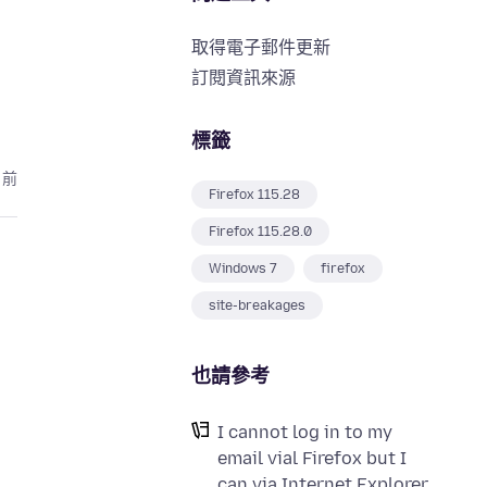
取得電子郵件更新
訂閱資訊來源
標籤
月前
Firefox 115.28
Firefox 115.28.0
Windows 7
firefox
site-breakages
也請參考
I cannot log in to my
email vial Firefox but I
can via Internet Explorer,