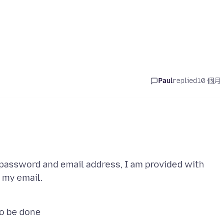
Paul
replied
10 個
 password and email address, I am provided with
 my email.