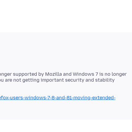
 longer supported by Mozilla and Windows 7 is no longer
u are not getting important security and stability
irefox-users-windows-7-8-and-81-moving-extended-