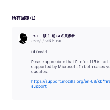
所有回覆 (1)
版主
前 10 名貢獻者
Paul
2025/9/20 晚上11:31
Please appreciate that Firefox 115 is no
supported by Microsoft. In both cases yo
https://support.mozilla.org/en-US/kb/f
support