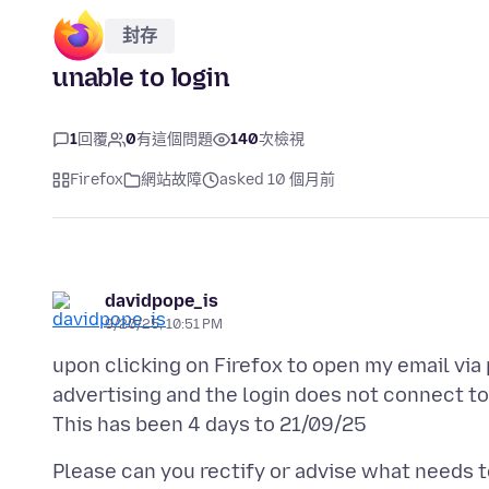
封存
unable to login
1
回覆
0
有這個問題
140
次檢視
Firefox
網站故障
asked 10 個月前
davidpope_is
9/20/25, 10:51 PM
upon clicking on Firefox to open my email via
advertising and the login does not connect to