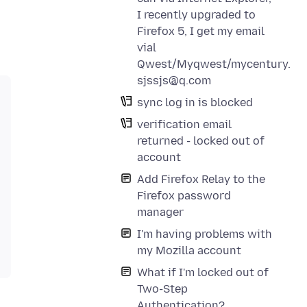
I recently upgraded to
Firefox 5, I get my email
vial
Qwest/Myqwest/mycentury.
sjssjs@q.com
sync log in is blocked
verification email
returned - locked out of
account
Add Firefox Relay to the
Firefox password
manager
I'm having problems with
my Mozilla account
What if I'm locked out of
Two-Step
Authentication?