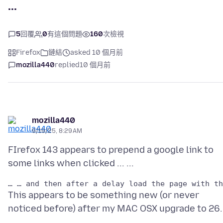
...
5
回覆
0
有這個問題
160
次檢視
Firefox
鏈結
asked 10 個月前
mozilla440
replied
10 個月前
mozilla440
9/19/25, 8:29 AM
FIrefox 143 appears to prepend a google link to
This appears to be something new (or never