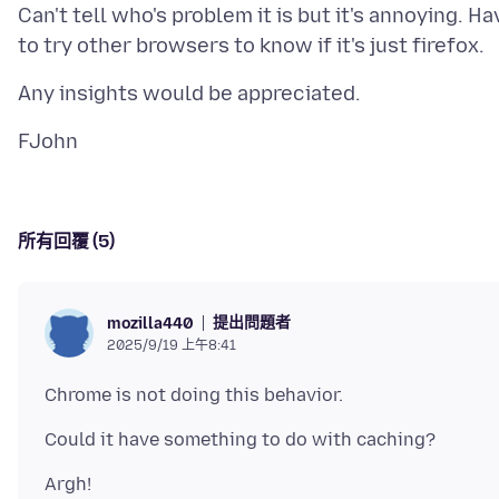
Can't tell who's problem it is but it's annoying. Ha
所有回覆 (5)
提出問題者
mozilla440
2025/9/19 上午8:41