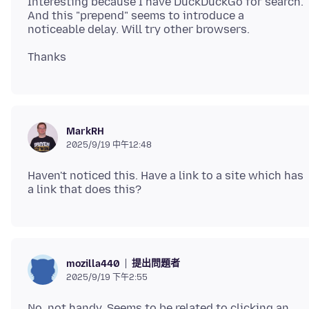
Interesting because I have DuckDuckGo for search.
And this "prepend" seems to introduce a
MarkRH
2025/9/19 中午12:48
Haven't noticed this. Have a link to a site which has
提出問題者
mozilla440
2025/9/19 下午2:55
No, not handy. Seems to be related to clicking an