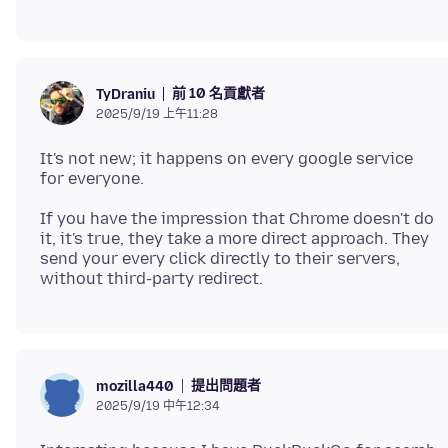
前 10 名貢獻者
TyDraniu
2025/9/19 上午11:28
It's not new; it happens on every google service
If you have the impression that Chrome doesn't do
it, it's true, they take a more direct approach. They
send your every click directly to their servers,
提出問題者
mozilla440
2025/9/19 中午12:34