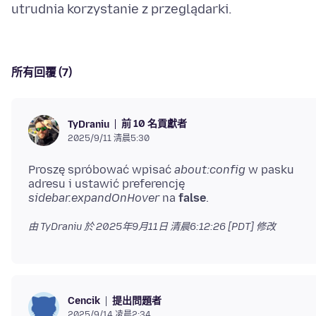
所有回覆 (7)
前 10 名貢獻者
TyDraniu
2025/9/11 清晨5:30
Proszę spróbować wpisać
about:config
w pasku
adresu i ustawić preferencję
sidebar.expandOnHover
na
false
由 TyDraniu 於
2025年9月11日 清晨6:12:26 [PDT]
修改
提出問題者
Cencik
2025/9/14 凌晨2:34