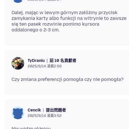
Dalej, mając w lewym górnym załóżmy przycisk
zamykania karty albo funkcji na witrynie to zawsze
się ten pasek rozwinie pomimo kursora
前 10 名貢獻者
TyDraniu
2025/9/14 凌晨2:56
提出問題者
Cencik
2025/9/14 凌晨3:52