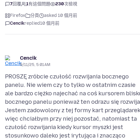
7
回覆
1
有這個問題
230
次檢視
Firefox
分頁
asked 10 個月前
Cencik
replied
10 個月前
Cencik
9/11/25, 5:01 AM
PROSZĘ zróbcie czułość rozwijania bocznego
panelu. Nie wiem czy to tylko w ostatnim czasie
ale bardzo ciężko najechać na coś kursorem blisk
bocznego panelu ponieważ ten odrazu się rozwija
Jestem zadowolony z tej formy kart przeglądare
więc chciałbym przy niej pozostać, natomiast ta
czułość rozwijania kiedy kursor myszki jest
stosunkowo daleko jest irytująca i znacząco