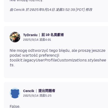
由 Cencik 於
2025年9月14日 凌晨3:52:39 [PDT]
修改
前 10 名貢獻者
TyDraniu
2025/9/14 凌晨4:01
Nie mogę odtworzyć tego błędu, ale proszę jeszcze
podać wartość preferencji
toolkit.legacyUserProfileCustomizations.styleshee
ts
提出問題者
Cencik
2025/9/14 清晨5:25