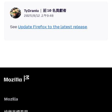
前 10 名貢獻者
TyDraniu
2025/8/12 上午9:48
See
Update Firefox to the latest release
Mozilla