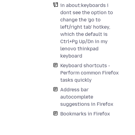
in about:keyboards i
dont see the option to
change the 'go to
left/right tab' hotkey,
which the default is
Ctrl+Pg Up/Dn in my
lenovo thinkpad
keyboard
Keyboard shortcuts -
Perform common Firefox
tasks quickly
Address bar
autocomplete
suggestions in Firefox
Bookmarks in Firefox