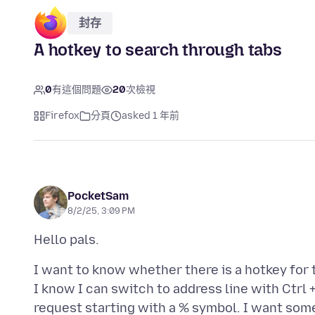
封存
A hotkey to search through tabs
0
有這個問題
20
次檢視
Firefox
分頁
asked 1 年前
PocketSam
8/2/25, 3:09 PM
I want to know whether there is a hotkey for 
I know I can switch to address line with Ctrl
request starting with a % symbol. I want somet