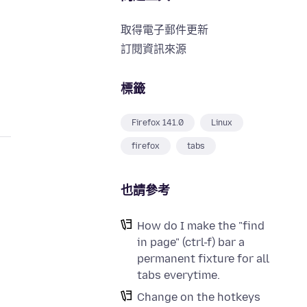
取得電子郵件更新
訂閱資訊來源
標籤
Firefox 141.0
Linux
firefox
tabs
也請參考
How do I make the "find
in page" (ctrl-f) bar a
permanent fixture for all
tabs everytime.
Change on the hotkeys