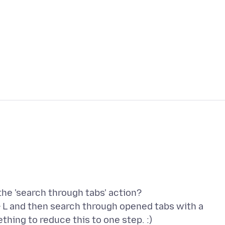
the 'search through tabs' action?
 + L and then search through opened tabs with a
hing to reduce this to one step. :)