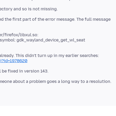
d the first part of the error message. The full message
/firefox/libxul.so:
d symbol: gdk_wayland_device_get_wl_seat
gi?id=1978620