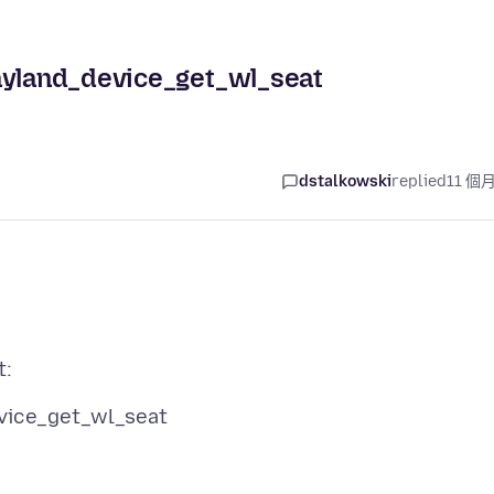
ayland_device_get_wl_seat
dstalkowski
replied
11 個
vice_get_wl_seat