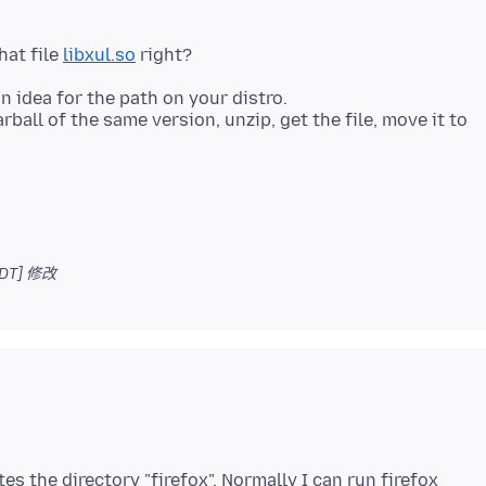
hat file
libxul.so
right?
n idea for the path on your distro.
rball of the same version, unzip, get the file, move it to
DT]
修改
ates the directory "firefox". Normally I can run firefox