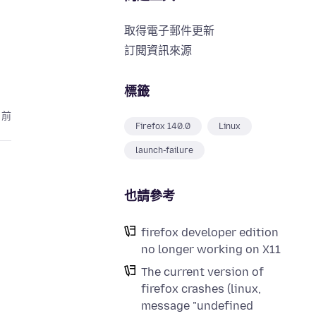
取得電子郵件更新
訂閱資訊來源
標籤
月前
Firefox 140.0
Linux
launch-failure
也請參考
firefox developer edition
no longer working on X11
The current version of
firefox crashes (linux,
message "undefined