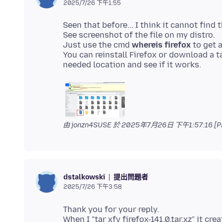
2025/7/26 下午1:55
Seen that before... I think it cannot find t
See screenshot of the file on my distro.
Just use the cmd
whereis firefox
to get a
You can reinstall Firefox or download a ta
由 jonzn4SUSE 於
2025年7月26日 下午1:57:16 [P
提出問題者
dstalkowski
2025/7/26 下午3:58
Thank you for your reply.
When I "tar xfv firefox-141.0.tar.xz" it cre