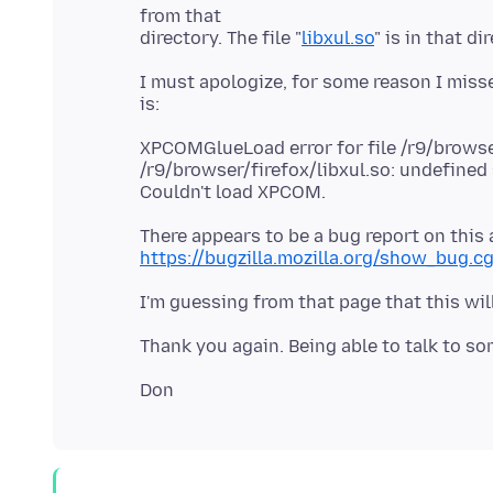
from that
directory. The file "
libxul.so
I must apologize, for some reason I misse
XPCOMGlueLoad error for file /r9/browser
/r9/browser/firefox/libxul.so: undefine
https://bugzilla.mozilla.org/show_bug.c