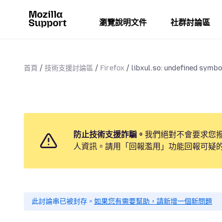
瀏覽說明文件
社群討論區
首頁
技術支援討論區
Firefox
libxul.so: undefined symbol
防止技術支援詐騙。
我們絕對不會要求您
人資訊。請用「回報濫用」功能回報可疑
此討論串已被封存。
如果您有需要幫助，請新增一個新問題