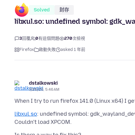
Solved
封存
libxul.so: undefined symbol: gdk_w
3
回覆
0
有這個問題
270
次檢視
Firefox
啟動失敗
asked 1 年前
dstalkowski
7/26/25, 5:46 AM
libxul.so
: undefined symbol: gdk_wayland_de