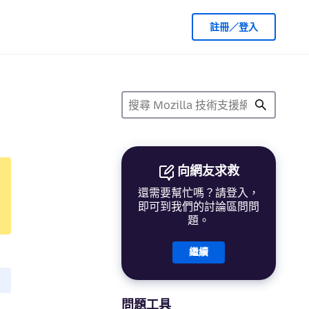
註冊／登入
向網友求救
還需要幫忙嗎？請登入，
即可到我們的討論區問問
題。
繼續
問題工具