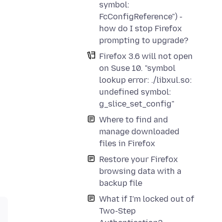
symbol:
FcConfigReference") -
how do I stop Firefox
prompting to upgrade?
Firefox 3.6 will not open
on Suse 10. "symbol
lookup error: ./libxul.so:
undefined symbol:
g_slice_set_config"
Where to find and
manage downloaded
files in Firefox
Restore your Firefox
browsing data with a
backup file
What if I'm locked out of
Two-Step