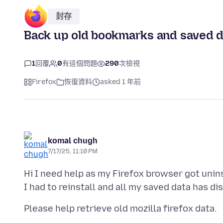
封存
Back up old bookmarks and saved d
1
回覆
0
有這個問題
290
次檢視
Firefox
恢復資料
asked 1 年前
komal chugh
7/17/25, 11:10 PM
Hi I need help as my Firefox browser got unin