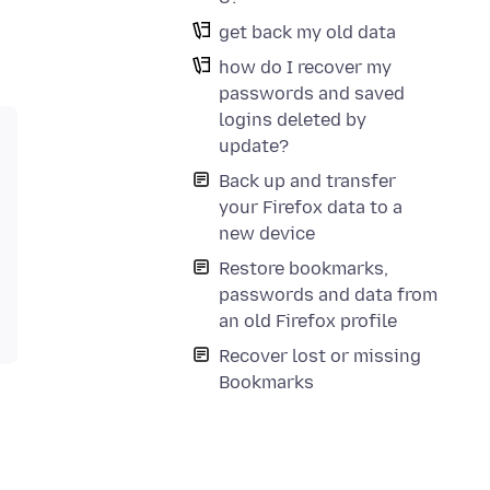
get back my old data
how do I recover my
passwords and saved
logins deleted by
update?
Back up and transfer
your Firefox data to a
new device
Restore bookmarks,
passwords and data from
an old Firefox profile
Recover lost or missing
Bookmarks