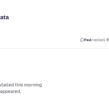
ata
Paul
replied
1 
stalled this morning