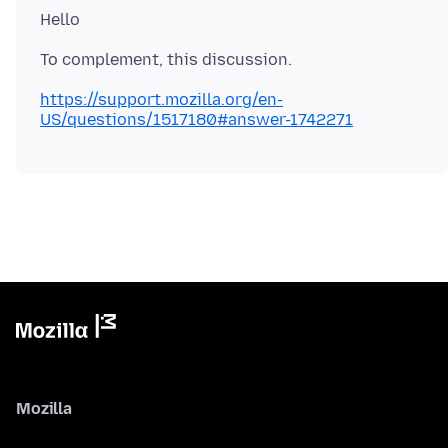
https://support.mozilla.org/en-
US/questions/1517180#answer-1742271
Mozilla