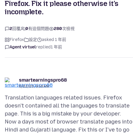
Firefox. Fix it please otherwise it's
incomplete.
2
回覆
0
有這個問題
280
次檢視
Firefox
設定
asked 1 年前
Agent virtuel
replied
1 年前
smartearningspro68
6/22/25, 9:18 AM
Translation languages related issues. Firefox
doesn't contained all the languages to translate
page. This is a big mistake by your developer.
Now a days most of browser translate pages into
Hindi and Gujarati language. Fix this or I've to go