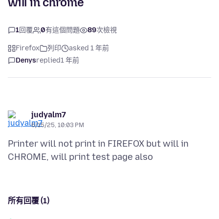
will in chrome
1
回覆
0
有這個問題
89
次檢視
Firefox
列印
asked 1 年前
Denys
replied
1 年前
judyalm7
6/15/25, 10:03 PM
Printer will not print in FIREFOX but will in
所有回覆 (1)