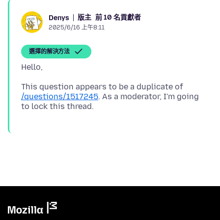
版主
前 10 名貢獻者
Denys
2025/6/16 上午8:11
選擇的解決方法
This question appears to be a duplicate of
/questions/1517245
. As a moderator, I'm going