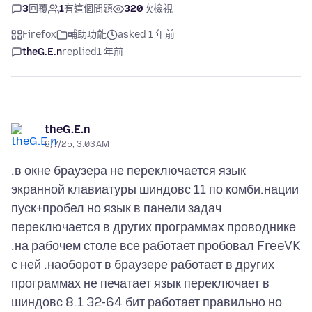
3
回覆
1
有這個問題
320
次檢視
Firefox
輔助功能
asked 1 年前
theG.E.n
replied
1 年前
theG.E.n
6/7/25, 3:03 AM
.в окне браузера не переключается язык
экранной клавиатуры шиндовс 11 по комби.нации
пуск+пробел но язык в панели задач
переключается в других программах проводнике
.на рабочем столе все работает пробовал FreeVK
с ней .наоборот в браузере работает в других
программах не печатает язык переключает в
шиндовс 8.1 32-64 бит работает правильно но