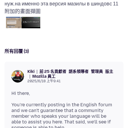
附加的畫面擷圖
所有回覆 (3)
前 25 名貢獻者
語系領導者
管理員
版主
Kiki
Mozilla 員工
2025/6/18 上午9:41
You're currently posting in the English forum
and we can't guarantee that a community
member who speaks your language will be
able to assist you here. That said, we’ll see if