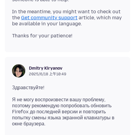
In the meantime, you might want to check out
the
Get community support
article, which may
Dmitry Kiryanov
2025/6/18 上午10:49
Я не могу воспроизвести вашу проблему,
поэтому рекомендую попробовать обновить
Firefox до последней версии и повторить
попытку смены языка экранной клавиатуры в