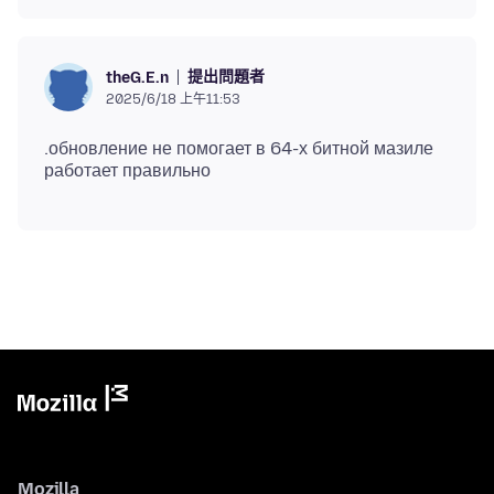
提出問題者
theG.E.n
2025/6/18 上午11:53
.обновление не помогает в 64-х битной мазиле
Mozilla