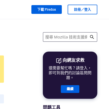
下載 Firefox
註冊／登入
向網友求救
還需要幫忙嗎？請登入，
即可到我們的討論區問問
題。
繼續
問題工具