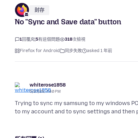
封存
No "Sync and Save data" button
1
回覆
5
有這個問題
318
次檢視
Firefox for Android
同步失敗
asked 1 年前
whiterose1858
5/27/25, 7:40 PM
Trying to sync my samsung to my windows PC a