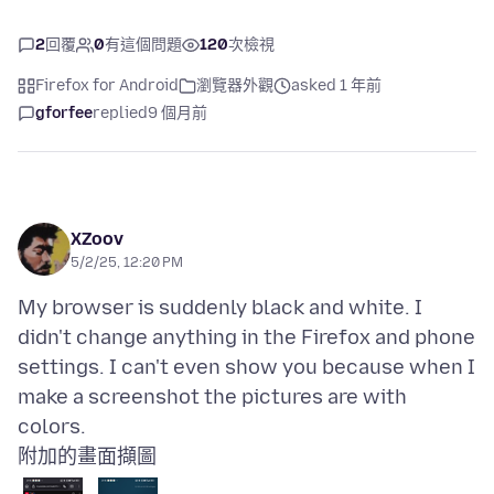
2
回覆
0
有這個問題
120
次檢視
Firefox for Android
瀏覽器外觀
asked 1 年前
gforfee
replied
9 個月前
XZoov
5/2/25, 12:20 PM
My browser is suddenly black and white. I
didn't change anything in the Firefox and phone
settings. I can't even show you because when I
make a screenshot the pictures are with
附加的畫面擷圖