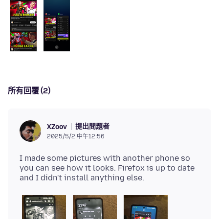
所有回覆 (2)
提出問題者
XZoov
2025/5/2 中午12:56
I made some pictures with another phone so
you can see how it looks. Firefox is up to date