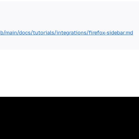
b/main/docs/tutorials/integrations/firefox-sidebar.md