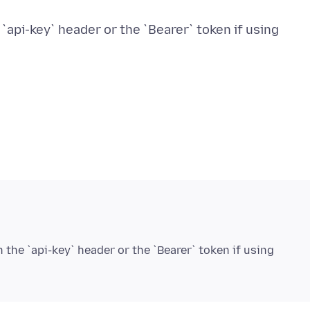
 `api-key` header or the `Bearer` token if using
 the `api-key` header or the `Bearer` token if using