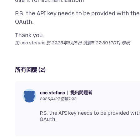
P.S. the API key needs to be provided with the
由 uno.stefano 於
2025年6月8日 清晨5:27:39 [PDT]
修改
所有回覆 (2)
提出問題者
uno.stefano
2025/4/27 清晨7:03
P.S. the API key needs to be provided with