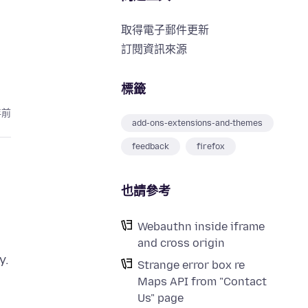
取得電子郵件更新
訂閱資訊來源
標籤
年前
add-ons-extensions-and-themes
feedback
firefox
也請參考
Webauthn inside iframe
and cross origin
Strange error box re
Maps API from "Contact
Us" page