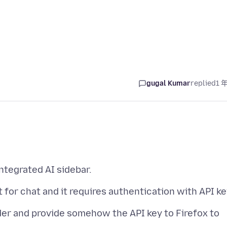
gugal Kumar
replied
1 
ider and provide somehow the API key to Firefox to