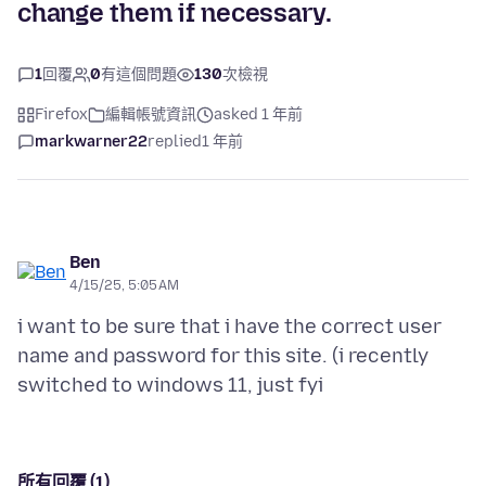
change them if necessary.
1
回覆
0
有這個問題
130
次檢視
Firefox
編輯帳號資訊
asked 1 年前
markwarner22
replied
1 年前
Ben
4/15/25, 5:05 AM
i want to be sure that i have the correct user
name and password for this site. (i recently
所有回覆 (1)