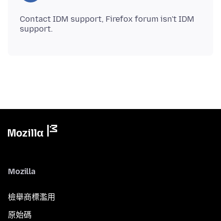
Contact IDM support, Firefox forum isn't IDM
Mozilla
檢舉商標濫用
原始碼