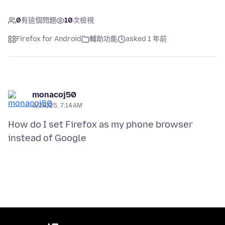
0
有這個問題
10
次檢視
Firefox for Android
輔助功能
asked 1 年前
monacoj50
3/28/25, 7:14 AM
How do I set Firefox as my phone browser