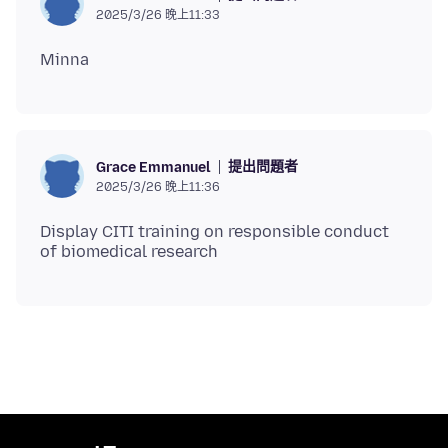
2025/3/26 晚上11:33
提出問題者
Grace Emmanuel
2025/3/26 晚上11:36
Display CITI training on responsible conduct