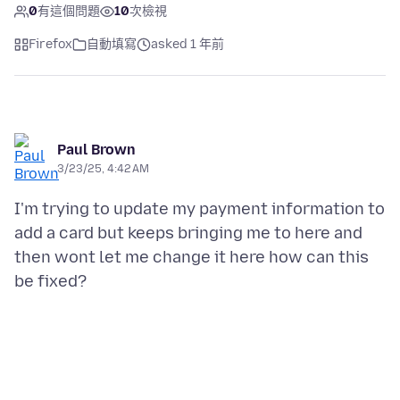
0
有這個問題
10
次檢視
Firefox
自動填寫
asked 1 年前
Paul Brown
3/23/25, 4:42 AM
I'm trying to update my payment information to
add a card but keeps bringing me to here and
then wont let me change it here how can this