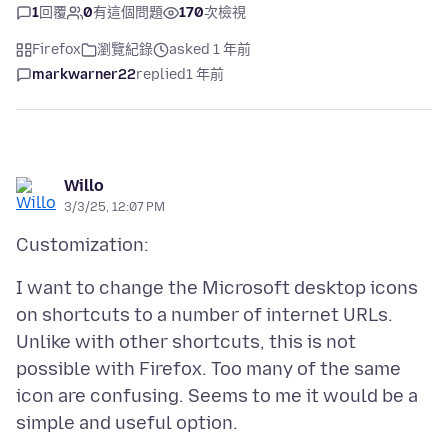
1
回覆
0
有這個問題
170
次檢視
Firefox
瀏覽紀錄
asked 1 年前
markwarner22
replied
1 年前
Willo
3/3/25, 12:07 PM
I want to change the Microsoft desktop icons
on shortcuts to a number of internet URLs.
Unlike with other shortcuts, this is not
possible with Firefox. Too many of the same
icon are confusing. Seems to me it would be a