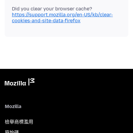
Did you clear your browser cache?
https://support.mozilla.org/en-US/kb/clear-
cookies-and-site-data-firefox
Mozilla
檢舉商標濫用
原始碼