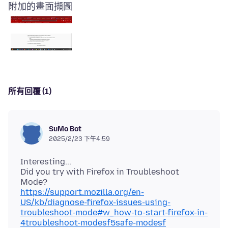
附加的畫面擷圖
所有回覆 (1)
SuMo Bot
2025/2/23 下午4:59
Interesting...
Did you try with Firefox in Troubleshoot
https://support.mozilla.org/en-
US/kb/diagnose-firefox-issues-using-
troubleshoot-mode#w_how-to-start-firefox-in-
4troubleshoot-modesf5safe-modesf