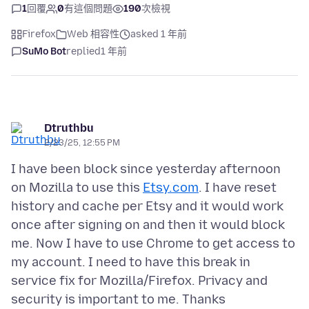
1
回覆
0
有這個問題
190
次檢視
Firefox
Web 相容性
asked 1 年前
SuMo Bot
replied
1 年前
Dtruthbu
2/23/25, 12:55 PM
I have been block since yesterday afternoon
on Mozilla to use this
Etsy.com
. I have reset
history and cache per Etsy and it would work
once after signing on and then it would block
me. Now I have to use Chrome to get access to
my account. I need to have this break in
service fix for Mozilla/Firefox. Privacy and