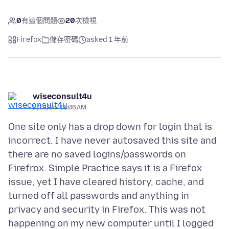
0
有這個問題
20
次檢視
Firefox
儲存密碼
asked 1 年前
wiseconsult4u
2/19/25, 11:06 AM
One site only has a drop down for login that is
incorrect. I have never autosaved this site and
there are no saved logins/passwords on
Firefrox. Simple Practice says it is a Firefox
issue, yet I have cleared history, cache, and
turned off all passwords and anything in
privacy and security in Firefox. This was not
happening on my new computer until I logged