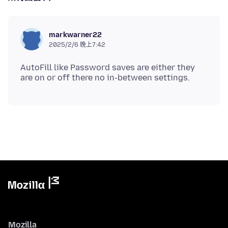
markwarner22
2025/2/6 晚上7:42
AutoFill like Password saves are either they
Mozilla