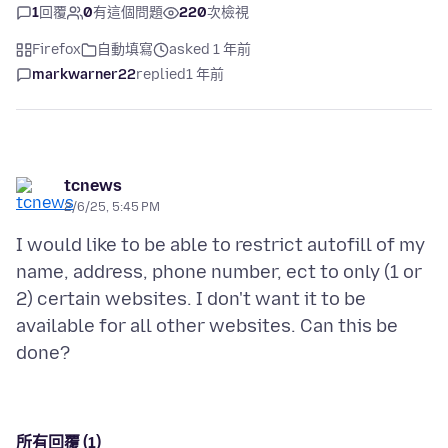
1
回覆
0
有這個問題
220
次檢視
Firefox
自動填寫
asked 1 年前
markwarner22
replied
1 年前
tcnews
2/6/25, 5:45 PM
I would like to be able to restrict autofill of my
name, address, phone number, ect to only (1 or
2) certain websites. I don't want it to be
available for all other websites. Can this be
所有回覆 (1)