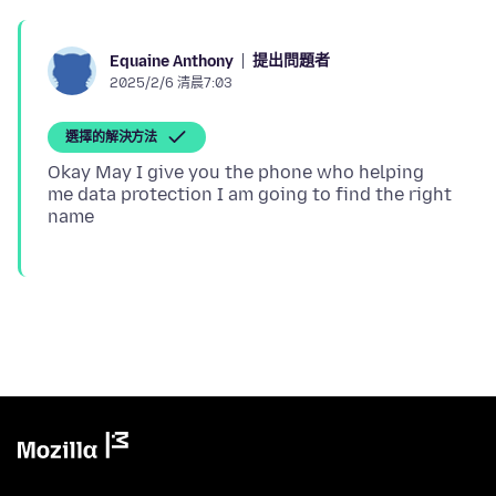
提出問題者
Equaine Anthony
2025/2/6 清晨7:03
選擇的解決方法
Okay May I give you the phone who helping
me data protection I am going to find the right