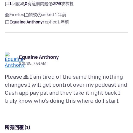
1
回覆
0
有這個問題
270
次檢視
Firefox
帳號
asked 1 年前
Equaine Anthony
replied
1 年前
Equaine Anthony
2/6/25, 7:01 AM
Please 🙏 I am tired of the same thing nothing
changes I will get control over my podcast and
Cash app pay pal and they take it right back I
所有回覆 (1)