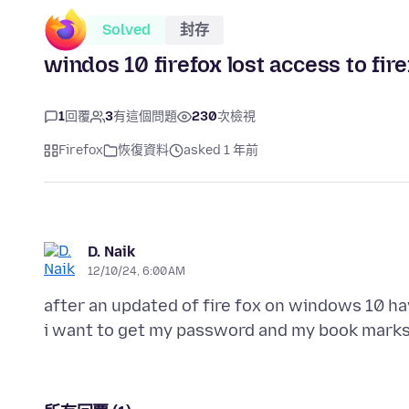
Solved
封存
windos 10 firefox lost access to fir
1
回覆
3
有這個問題
230
次檢視
Firefox
恢復資料
asked 1 年前
D. Naik
12/10/24, 6:00 AM
after an updated of fire fox on windows 10 hav