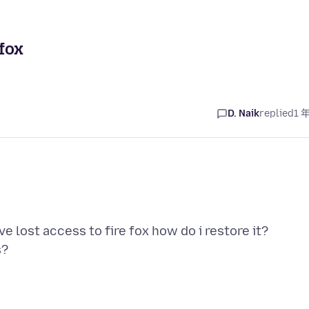
efox
D. Naik
replied
1 
e lost access to fire fox how do i restore it?