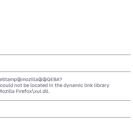
TimeStamp@mozilla@@QEBA?
 not be located in the dynamic link library