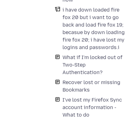
i have down loaded fire
fox 20 but i want to go
back and load fire fox 19;
becasue by down loading
fire fox 20; i have lost my
logins and passwords.i
What if I'm locked out of
Two-Step
Authentication?
Recover lost or missing
Bookmarks
I've lost my Firefox Sync
account information -
What to do