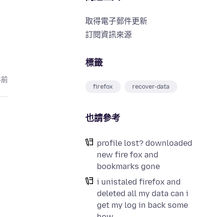
取得電子郵件更新
訂閱資訊來源
標籤
年前
firefox
recover-data
也請參考
profile lost? downloaded
new fire fox and
bookmarks gone
i unistaled firefox and
deleted all my data can i
get my log in back some
how