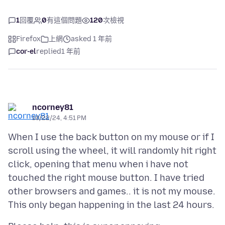
1
回覆
0
有這個問題
120
次檢視
Firefox
上網
asked 1 年前
cor-el
replied
1 年前
ncorney81
10/22/24, 4:51 PM
When I use the back button on my mouse or if I
scroll using the wheel, it will randomly hit right
click, opening that menu when i have not
touched the right mouse button. I have tried
other browsers and games.. it is not my mouse.