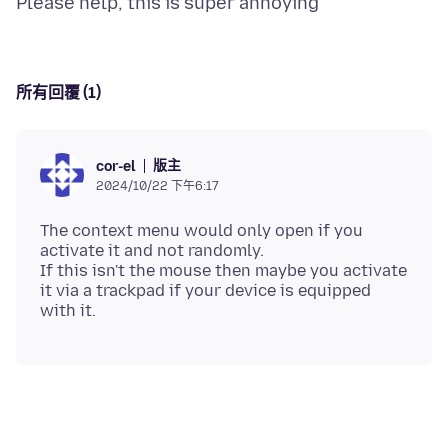
所有回覆 (1)
版主
cor-el
2024/10/22 下午6:17
The context menu would only open if you
activate it and not randomly.
If this isn't the mouse then maybe you activate
it via a trackpad if your device is equipped