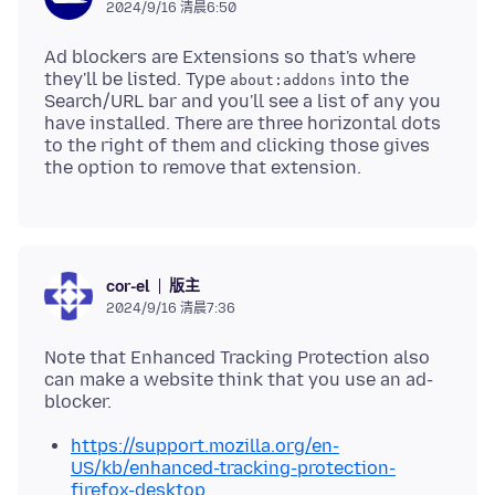
2024/9/16 清晨6:50
Ad blockers are Extensions so that's where
they'll be listed. Type
into the
about:addons
Search/URL bar and you'll see a list of any you
have installed. There are three horizontal dots
to the right of them and clicking those gives
版主
cor-el
2024/9/16 清晨7:36
Note that Enhanced Tracking Protection also
can make a website think that you use an ad-
https://support.mozilla.org/en-
US/kb/enhanced-tracking-protection-
firefox-desktop