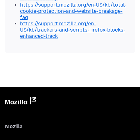
https://support.mozilla.org/en-US/kb/total-
cookie-protection-and-website-breakage-
faq
https://support.mozilla.org/en-
US/kb/trackers-and-scripts-firefox-blocks-
enhanced-track
Mozilla