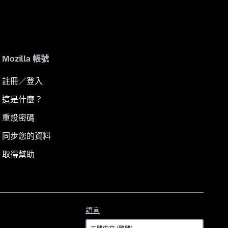
Mozilla 帳號
註冊／登入
這是什麼？
重設密碼
同步您的資料
取得幫助
語
語言
言