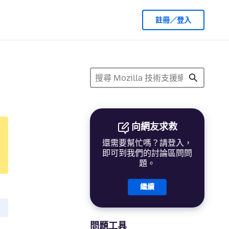
註冊／登入
向網友求救
還需要幫忙嗎？請登入，
即可到我們的討論區問問
題。
繼續
問題工具