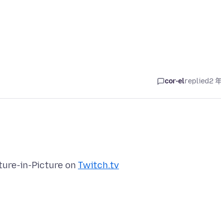
cor-el
replied
2 
ture-in-Picture on
Twitch.tv