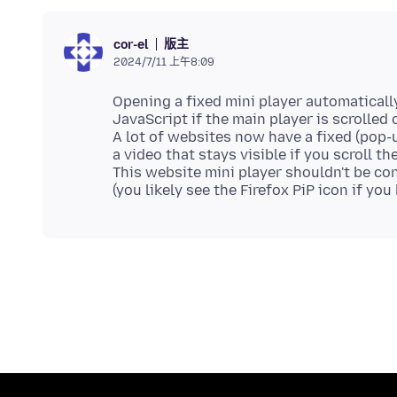
版主
cor-el
2024/7/11 上午8:09
Opening a fixed mini player automatically
JavaScript if the main player is scrolled 
A lot of websites now have a fixed (pop-u
a video that stays visible if you scroll th
This website mini player shouldn't be con