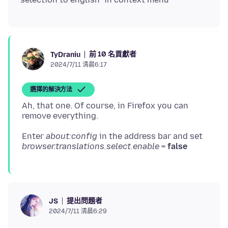
前 10 名貢獻者
TyDraniu
2024/7/11 清晨6:17
選擇的解決方法
Ah, that one. Of course, in Firefox you can
Enter
about:config
in the address bar and set
browser.translations.select.enable
=
false
提出問題者
JS
2024/7/11 清晨6:29