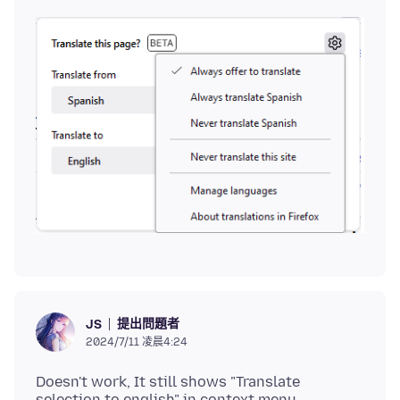
提出問題者
JS
2024/7/11 凌晨4:24
Doesn't work, It still shows "Translate