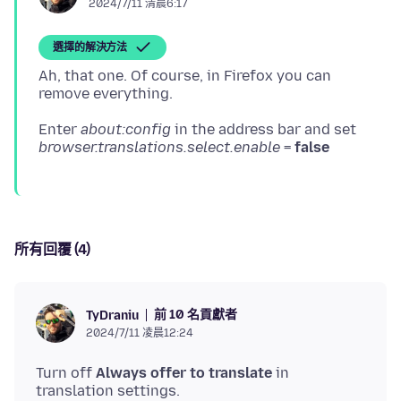
2024/7/11 清晨6:17
選擇的解決方法
Ah, that one. Of course, in Firefox you can
Enter
about:config
in the address bar and set
browser.translations.select.enable
=
false
所有回覆 (4)
前 10 名貢獻者
TyDraniu
2024/7/11 凌晨12:24
Turn off
Always offer to translate
in