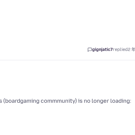
gignjatic7
replied
2 