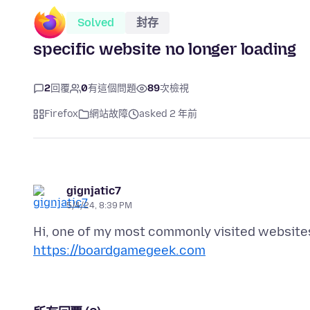
Solved
封存
specific website no longer loading
2
回覆
0
有這個問題
89
次檢視
Firefox
網站故障
asked 2 年前
gignjatic7
5/4/24, 8:39 PM
https://boardgamegeek.com