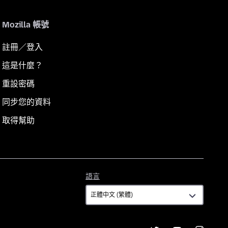
Mozilla 帳號
註冊／登入
這是什麼？
重設密碼
同步您的資料
取得幫助
語
語言
言