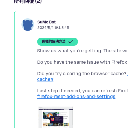
所有回覆 (2)
SuMo Bot
2024/5/4 晚上8:45
選擇的解決方法
Do you have the same issue with Firefox
Did you try clearing the browser cache?
cache#
Last step if needed, you can refresh Fire
firefox-reset-add-ons-and-settings