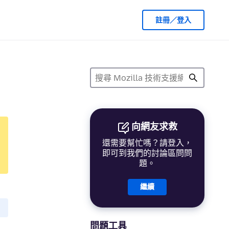
註冊／登入
向網友求救
還需要幫忙嗎？請登入，
即可到我們的討論區問問
題。
繼續
問題工具