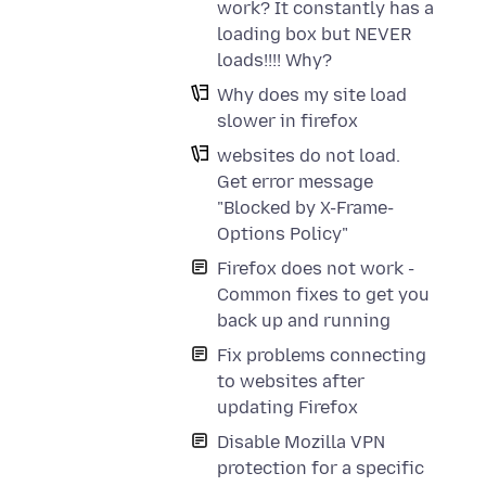
work? It constantly has a
loading box but NEVER
loads!!!! Why?
Why does my site load
slower in firefox
websites do not load.
Get error message
"Blocked by X-Frame-
Options Policy"
Firefox does not work -
Common fixes to get you
back up and running
Fix problems connecting
to websites after
updating Firefox
Disable Mozilla VPN
protection for a specific