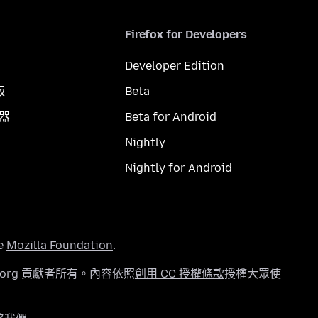
Firefox for Developers
Developer Edition
版
Beta
覽器
Beta for Android
Nightly
Nightly for Android
he
Mozilla Foundation
.
a.org 貢獻者所有。內容依照
創用 CC 授權條款
授權大眾使