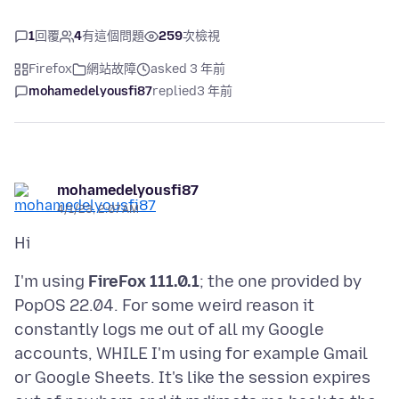
1
回覆
4
有這個問題
259
次檢視
Firefox
網站故障
asked 3 年前
mohamedelyousfi87
replied
3 年前
mohamedelyousfi87
4/1/23, 2:07 AM
I'm using
FireFox 111.0.1
; the one provided by
PopOS 22.04. For some weird reason it
constantly logs me out of all my Google
accounts, WHILE I'm using for example Gmail
or Google Sheets. It's like the session expires