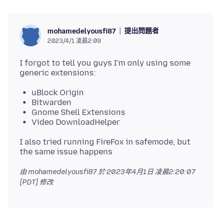
提出問題者
mohamedelyousfi87
2023/4/1 凌晨2:09
I forgot to tell you guys I'm only using some
uBlock Origin
Bitwarden
Gnome Shell Extensions
Video DownloadHelper
I also tried running FireFox in safemode, but
由 mohamedelyousfi87 於
2023年4月1日 凌晨2:20:07
[PDT]
修改