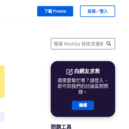
下載 Firefox
註冊／登入
向網友求救
還需要幫忙嗎？請登入，
即可到我們的討論區問問
題。
繼續
問題工具