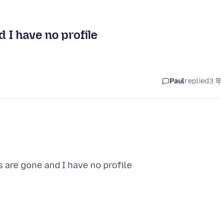
d I have no profile
Paul
replied
3 
s are gone and I have no profile