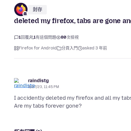
封存
deleted my firefox, tabs are gone an
1
回覆
1
有這個問題
80
次檢視
Firefox for Android
分頁入門
asked 3 年前
raindistg
3/27/23, 11:45 PM
I accidently deleted my firefox and all my tab