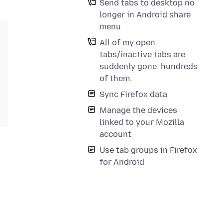
Send tabs to desktop no
longer in Android share
menu
All of my open
tabs/inactive tabs are
suddenly gone. hundreds
of them.
Sync Firefox data
Manage the devices
linked to your Mozilla
account
Use tab groups in Firefox
for Android