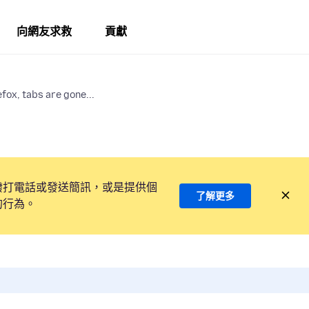
向網友求救
貢獻
fox, tabs are gone...
撥打電話或發送簡訊，或是提供個
了解更多
的行為。