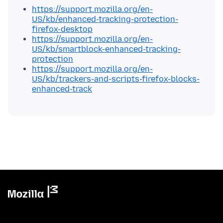
https://support.mozilla.org/en-
US/kb/enhanced-tracking-protection-
firefox-desktop
https://support.mozilla.org/en-
US/kb/smartblock-enhanced-tracking-
protection
https://support.mozilla.org/en-
US/kb/trackers-and-scripts-firefox-blocks-
enhanced-track