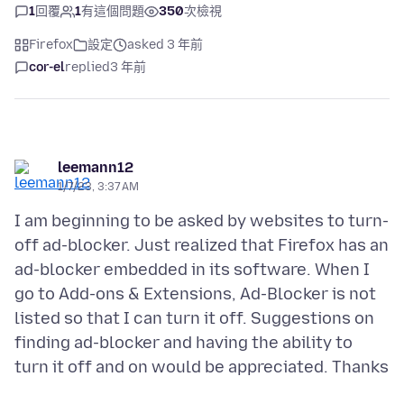
1
回覆
1
有這個問題
350
次檢視
Firefox
設定
asked 3 年前
cor-el
replied
3 年前
leemann12
1/7/23, 3:37 AM
I am beginning to be asked by websites to turn-
off ad-blocker. Just realized that Firefox has an
ad-blocker embedded in its software. When I
go to Add-ons & Extensions, Ad-Blocker is not
listed so that I can turn it off. Suggestions on
finding ad-blocker and having the ability to