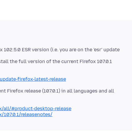
 102.5.0 ESR version (i.e. you are on the 'esr' update
all the full version of the current Firefox 107.0.1
update-firefox-latest-release
ent Firefox release (107.0.1) in all languages and all
x/all/#product-desktop-release
x/107.0.1/releasenotes/