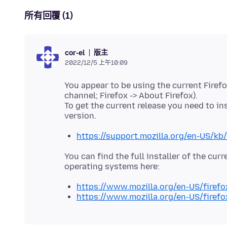
所有回覆 (1)
版主
cor-el
2022/12/5 上午10:09
You appear to be using the current Firefox
channel; Firefox -> About Firefox).
To get the current release you need to inst
https://support.mozilla.org/en-US/kb/
You can find the full installer of the curr
https://www.mozilla.org/en-US/firefo
https://www.mozilla.org/en-US/firefo