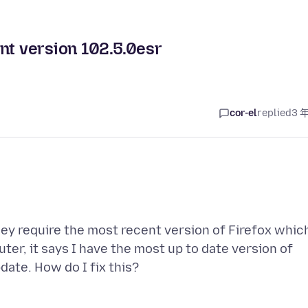
nt version 102.5.0esr
cor-el
replied
3 
ey require the most recent version of Firefox whic
ter, it says I have the most up to date version of