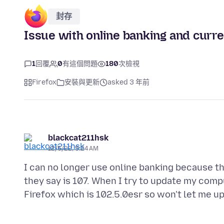
封存
Issue with online banking and curre
1
回覆
0
有這個問題
180
次檢視
Firefox
安裝與更新
asked 3 年前
blackcat211hsk
12/5/22, 5:24 AM
I can no longer use online banking because th
they say is 107. When I try to update my compu