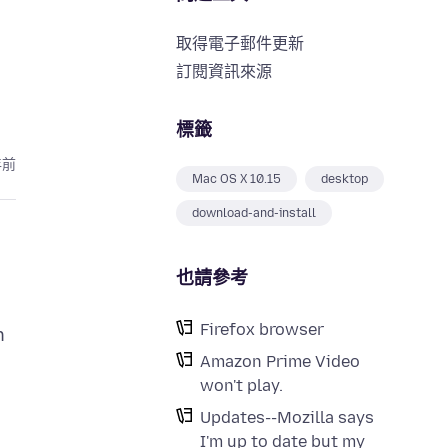
取得電子郵件更新
訂閱資訊來源
標籤
年前
Mac OS X 10.15
desktop
download-and-install
也請參考
Firefox browser
h
Amazon Prime Video
won't play.
Updates--Mozilla says
I'm up to date but my