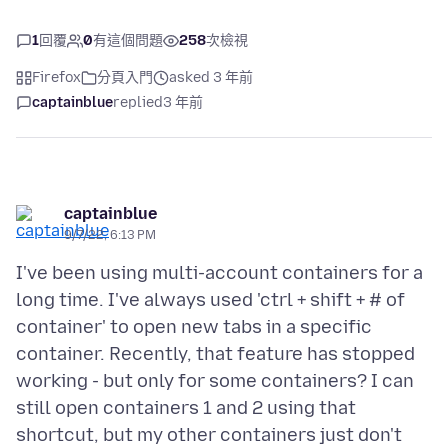
1
回覆
0
有這個問題
258
次檢視
Firefox
分頁入門
asked 3 年前
captainblue
replied
3 年前
captainblue
9/7/22, 6:13 PM
I've been using multi-account containers for a
long time. I've always used 'ctrl + shift + # of
container' to open new tabs in a specific
container. Recently, that feature has stopped
working - but only for some containers? I can
still open containers 1 and 2 using that
shortcut, but my other containers just don't