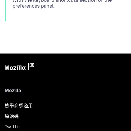
with the keyboard shortcuts section of the
Mozilla
檢舉商標濫用
原始碼
Twitter