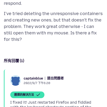
I've tried deleting the unresponsive containers
and creating new ones, but that doesn't fix the
problem. They work great otherwise - I can
still open them with my mouse. Is there a fix
所有回覆 (1)
提出問題者
captainblue
2022/9/7 下午6:20
選擇的解決方法
I fixed it! Just restarted Firefox and fiddled