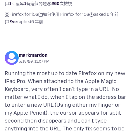
1
回覆
1
有這個問題
260
次檢視
Firefox for iOS
如何使用 Firefox for iOS
asked 6 年前
Eve
replied
6 年前
markmardon
5/18/20, 11:07 PM
Running the most up to date Firefox on my new
iPad Pro. When attached to the Apple Magic
Keyboard, very often I can’t type in a URL. No
matter what I do, when I tap on the address bar
to enter a new URL (Using either my finger or
my Apple Pencil), the cursor appears for split
second then disappears and I can’t type
anything into the URL. The only fix seems to be