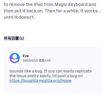
to remove the iPad from Magic Keyboard and
then put it back on. Then for a while, it works...
所有回覆 (1)
Eve
2020/5/19 凌晨4:45
Sounds like a bug, If you can easily replicate
the issue pretty easily, I'd post a bug on
https://bugzilla.mozilla.org/home