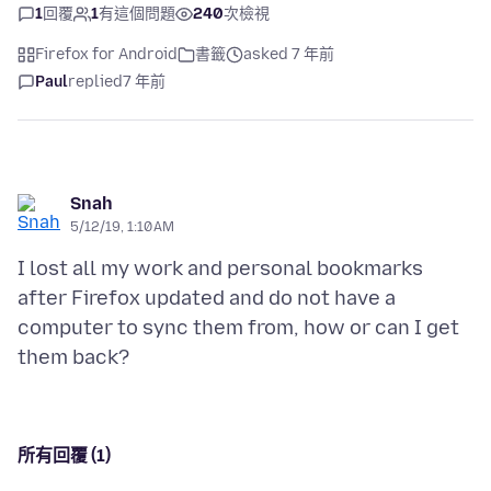
1
回覆
1
有這個問題
240
次檢視
Firefox for Android
書籤
asked 7 年前
Paul
replied
7 年前
Snah
5/12/19, 1:10 AM
I lost all my work and personal bookmarks
after Firefox updated and do not have a
computer to sync them from, how or can I get
所有回覆 (1)