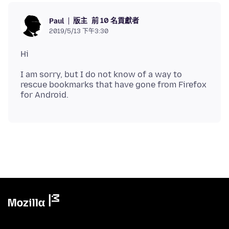
版主
前 10 名貢獻者
Paul
2019/5/13 下午3:30
I am sorry, but I do not know of a way to
rescue bookmarks that have gone from Firefox