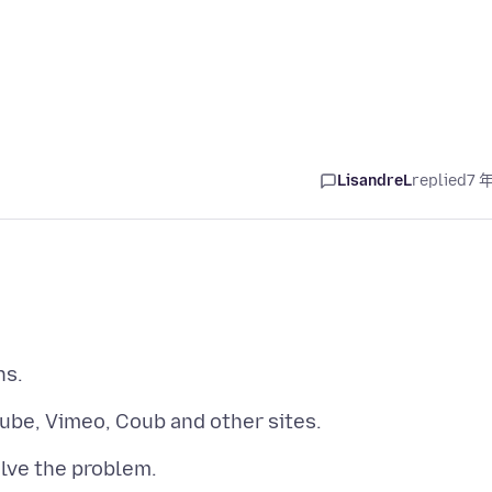
LisandreL
replied
7 