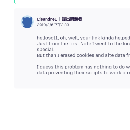
提出問題者
LisandreL
2019/2/6 下午2:39
hellosct1, oh, well, your link kinda helped
Just from the first Note I went to the l
special.
I guess this problem has nothing to do w