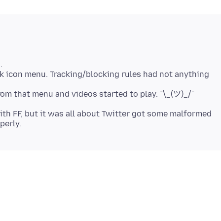
.
ock icon menu. Tracking/blocking rules had not anything
ith FF, but it was all about Twitter got some malformed