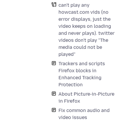
can't play any
howcast.com vids (no
error displays, just the
video keeps on loading
and never plays). twitter
videos don't play "The
media could not be
played"
Trackers and scripts
Firefox blocks in
Enhanced Tracking
Protection
About Picture-in-Picture
in Firefox
Fix common audio and
video issues