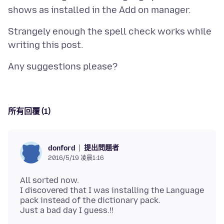
Strangely enough the spell check works while
所有回覆 (1)
提出問題者
donford
2016/5/19 凌晨1:16
All sorted now.
I discovered that I was installing the Language
pack instead of the dictionary pack.