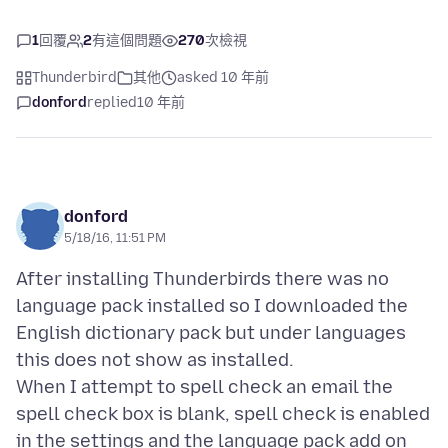
1
回覆
2
有這個問題
270
次檢視
Thunderbird
其他
asked 10 年前
donford
replied
10 年前
donford
5/18/16, 11:51 PM
After installing Thunderbirds there was no
language pack installed so I downloaded the
English dictionary pack but under languages
this does not show as installed.
When I attempt to spell check an email the
spell check box is blank, spell check is enabled
in the settings and the language pack add on