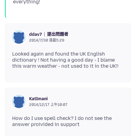
提出問題者
ddav7
2014/7/30 清晨5:29
Looked again and found the UK English
dictionary ! Not having a good day - I blame
KatImani
2014/12/17 上午10:07
How do I use spell check? I do not see the