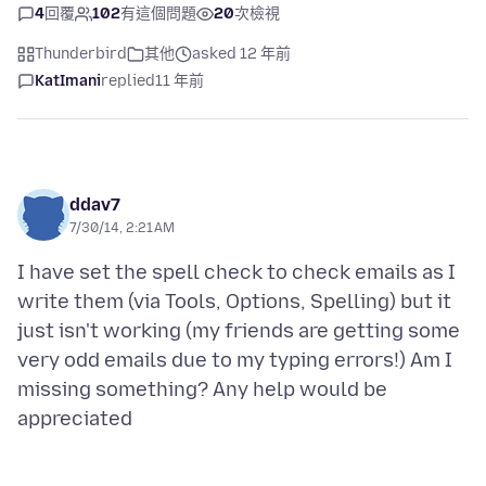
4
回覆
102
有這個問題
20
次檢視
Thunderbird
其他
asked 12 年前
KatImani
replied
11 年前
ddav7
7/30/14, 2:21 AM
I have set the spell check to check emails as I
write them (via Tools, Options, Spelling) but it
just isn't working (my friends are getting some
very odd emails due to my typing errors!) Am I
missing something? Any help would be