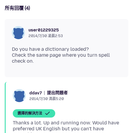
所有回覆 (4)
user01229325
2014/7/30 凌晨2:53
Do you have a dictionary loaded?
Check the same page where you turn spell
提出問題者
ddav7
2014/7/30 清晨5:20
選擇的解決方法
Thanks a lot. Up and running now. Would have
preferred UK English but you can't have