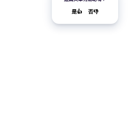
是👍
否👎