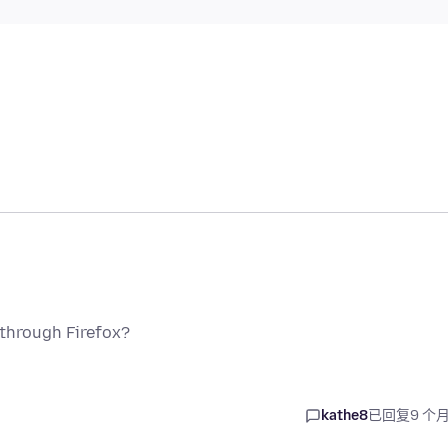
 through Firefox?
kathe8
已回复
9 个