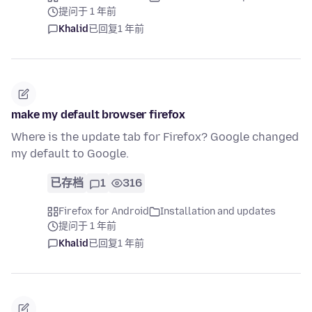
提问于 1 年前
Khalid
已回复
1 年前
make my default browser firefox
Where is the update tab for Firefox? Google changed
my default to Google.
已存档
1
316
Firefox for Android
Installation and updates
提问于 1 年前
Khalid
已回复
1 年前