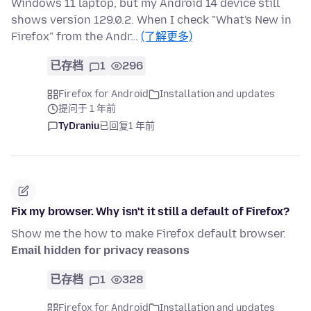
Windows 11 laptop, but my Android 14 device still
shows version 129.0.2. When I check "What's New in
Firefox" from the Andr…
(了解更多)
已存档
1
296
Firefox for Android
Installation and updates
提问于 1 年前
TyDraniu
已回复
1 年前
Fix my browser. Why isn't it still a default of Firefox?
Show me the how to make Firefox default browser.
Email hidden for privacy reasons
已存档
1
328
Firefox for Android
Installation and updates