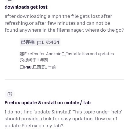
downloads get lost
after downloading a mp4 the file gets lost after
refreshing,or after few minutes and can not be
found anywhere in the filemanager. where do the go?
已存档
1
434
Firefox for Android
Installation and updates
提问于 1 年前
Paul
已回复
1 年前
Firefox update & install on mobile / tab
I do not find 'update & install'. This topic under 'help'
should provide a link for easy updation. How can I
update Firefox on my tab?