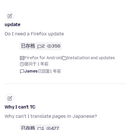
update
Do I need a Firefox update
已存档
2
356
Firefox for Android
Installation and updates
提问于 1 年前
James
已回复
1 年前
Why I can't TC
Why can't I translate pages in Japanese?
已存档
1
477