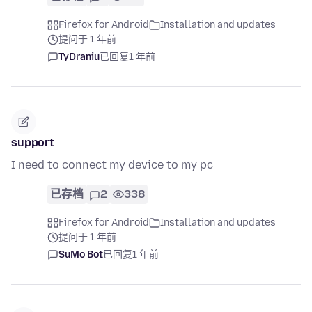
Firefox for Android
Installation and updates
提问于 1 年前
TyDraniu
已回复
1 年前
support
I need to connect my device to my pc
已存档
2
338
Firefox for Android
Installation and updates
提问于 1 年前
SuMo Bot
已回复
1 年前