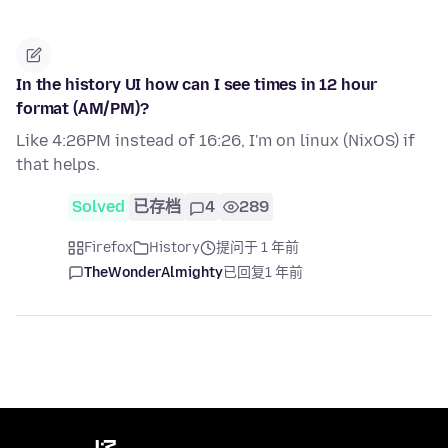
In the history UI how can I see times in 12 hour
format (AM/PM)?
Like 4:26PM instead of 16:26, I'm on linux (NixOS) if
that helps.
Solved
已存档
4
289
Firefox
History
提问于 1 年前
TheWonderAlmighty
已回复
1 年前