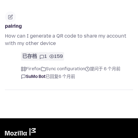
pairing
How can I generate a QR code to share my account
with my other device
已存档
1
159
Firefox
Sync configuration
提问于 6 个月前
SuMo Bot
已回复
6 个月前