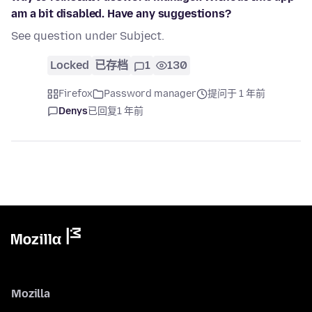
am a bit disabled. Have any suggestions?
See question under Subject.
Locked
已存档
1
130
Firefox
Password manager
提问于 1 年前
Denys
已回复
1 年前
Mozilla