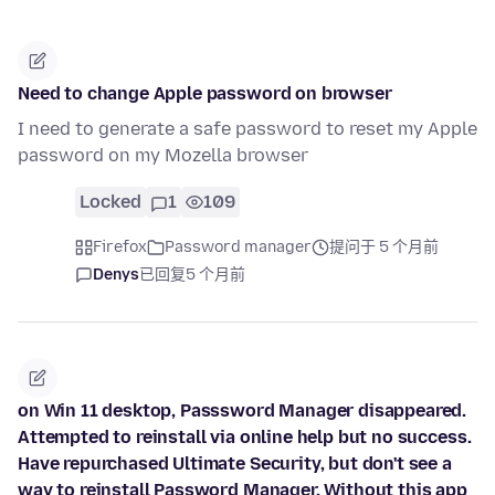
Need to change Apple password on browser
I need to generate a safe password to reset my Apple
password on my Mozella browser
Locked
1
109
Firefox
Password manager
提问于 5 个月前
Denys
已回复
5 个月前
on Win 11 desktop, Passsword Manager disappeared.
Attempted to reinstall via online help but no success.
Have repurchased Ultimate Security, but don't see a
way to reinstall Password Manager. Without this app