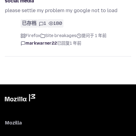
social media
please settle my problem my google not to load
已存档
1
180
Firefox
Site breakages
提问于 1 年前
markwarner22
已回复
1 年前
Mozilla