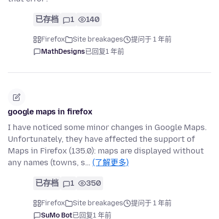
已存档
1
140
Firefox
Site breakages
提问于 1 年前
MathDesigns
已回复
1 年前
google maps in firefox
I have noticed some minor changes in Google Maps.
Unfortunately, they have affected the support of
Maps in Firefox (135.0): maps are displayed without
any names (towns, s…
(了解更多)
已存档
1
350
Firefox
Site breakages
提问于 1 年前
SuMo Bot
已回复
1 年前