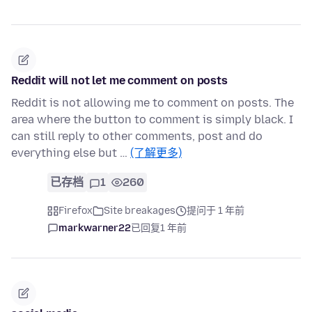
Reddit will not let me comment on posts
Reddit is not allowing me to comment on posts. The
area where the button to comment is simply black. I
can still reply to other comments, post and do
everything else but …
(了解更多)
已存档
1
260
Firefox
Site breakages
提问于 1 年前
markwarner22
已回复
1 年前