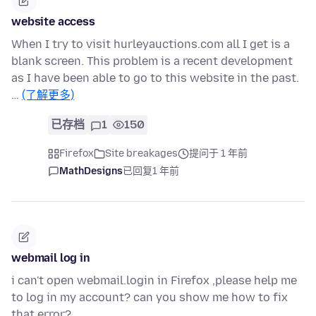
website access
When I try to visit hurleyauctions.com all I get is a
blank screen. This problem is a recent development
as I have been able to go to this website in the past.
…
(了解更多)
已存档
1
150
Firefox
Site breakages
提问于 1 年前
MathDesigns
已回复
1 年前
webmail log in
i can't open webmail.login in Firefox ,please help me
to log in my account? can you show me how to fix
that error?