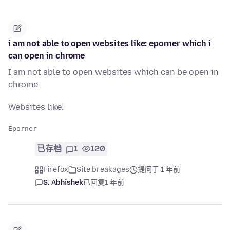
i am not able to open websites like: eporner which i
can open in chrome
I am not able to open websites which can be open in
chrome
Websites like:
已存档
1
120
Firefox
Site breakages
提问于 1 年前
S. Abhishek
已回复
1 年前