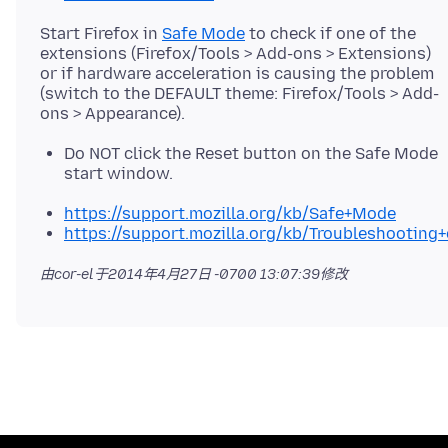
Start Firefox in
Safe Mode
to check if one of the
extensions (Firefox/Tools > Add-ons > Extensions)
or if hardware acceleration is causing the problem
(switch to the DEFAULT theme: Firefox/Tools > Add-
Do NOT click the Reset button on the Safe Mode
start window.
https://support.mozilla.org/kb/Safe+Mode
https://support.mozilla.org/kb/Troubleshootin
由cor-el于
2014年4月27日 -0700 13:07:39
修改