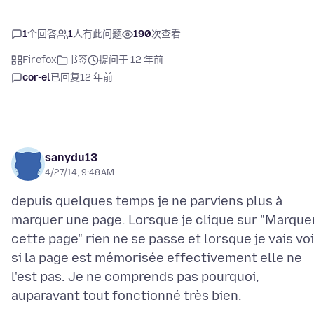
1
个回答
1
人有此问题
190
次查看
Firefox
书签
提问于 12 年前
cor-el
已回复
12 年前
sanydu13
4/27/14, 9:48 AM
depuis quelques temps je ne parviens plus à
marquer une page. Lorsque je clique sur "Marque
cette page" rien ne se passe et lorsque je vais voi
si la page est mémorisée effectivement elle ne
l'est pas. Je ne comprends pas pourquoi,