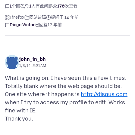
1
个回答
1
人有此问题
170
次查看
Firefox
网站故障
提问于 12 年前
Diego Victor
已回复
12 年前
john_in_bh
1/3/14, 2:21 AM
What is going on. I have seen this a few times.
Totally blank where the web page should be.
One site where it happens is
http://disqus.com
when I try to access my profile to edit. Works
fine with IE.