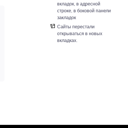
вкладок, в адресной
строке, в боковой панели
закладок
Сайты перестали
открываться в новых
вкладках.