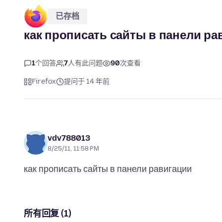
已存档
как прописать сайты в панели ра
1
个回答
7
人有此问题
90
次查看
Firefox
提问于 14 年前
vdv788013
8/25/11, 11:58 PM
所有回复 (1)