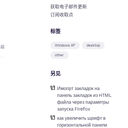
获取电子邮件更新
订阅收取点
标签
Windows XP
desktop
年前
other
另见
Имопрт закладок на
панель закладок из HTML
файла через параметры
запуска Firefox
как увеличить шрифт в
горизонтальной панели