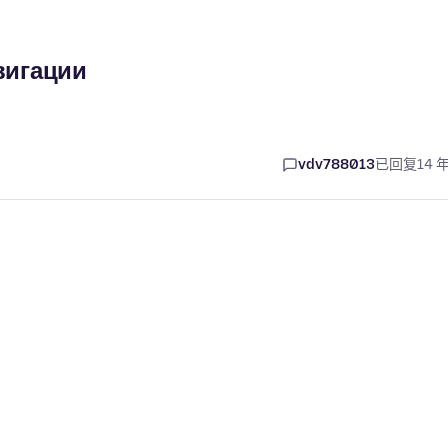
вигации
vdv788013
已回复
14 