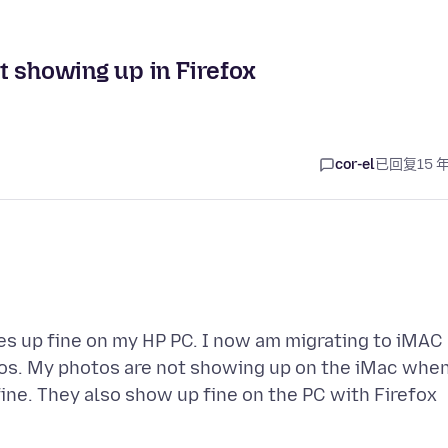
t showing up in Firefox
cor-el
已回复
15 
s up fine on my HP PC. I now am migrating to iMAC
tos. My photos are not showing up on the iMac when
fine. They also show up fine on the PC with Firefox