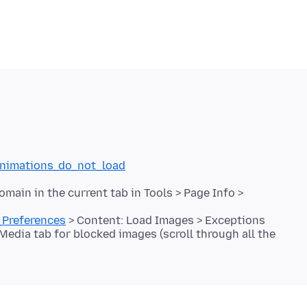
_animations_do_not_load
main in the current tab in Tools > Page Info >
> Preferences
> Content: Load Images > Exceptions
Media tab for blocked images (scroll through all the