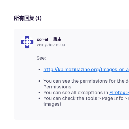
所有回复 (1)
版主
cor-el
2011/2/22 15:38
http://kb.mozillazine.org/Images_or
You can see the permissions for the do
Permissions
You can see all exceptions in
Firefox 
You can check the Tools > Page Info > 
images)