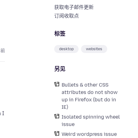
获取电子邮件更新
订阅收取点
标签
desktop
websites
年前
另见
Bullets & other CSS
attributes do not show
up in Firefox (but do in
IE)
 I
Isolated spinning wheel
issue
Weird wordpress issue