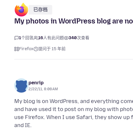
已存档
My photos in WordPress blog are no
1
个回答
16
人有此问题
340
次查看
Firefox
提问于 15 年前
penrip
2/22/11, 8:08 AM
My blog is on WordPress, and everything come
and have used it to post on my blog with pho
use Firefox. When I use Safari, they show up 